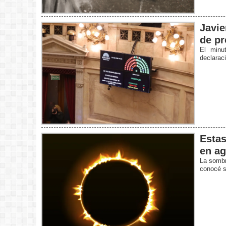
Javie
de pr
El minu
declarac
Estas
en ag
La sombra
conocé s