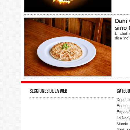
Dani 
sino 
El chef 
dice “no”
Secciones de la web
Catego
Deporte
Econom
Espect
La Naci
Mundo