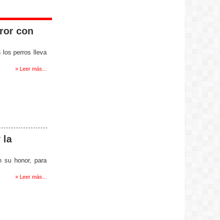
ror con
 los perros lleva
» Leer más...
 la
n su honor, para
» Leer más...