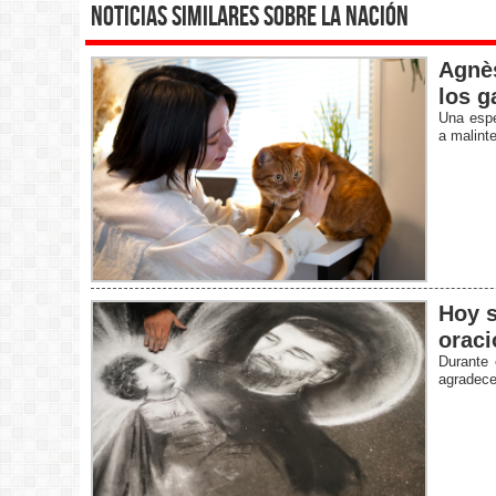
noticias similares sobre la nación
Agnès
los g
Una espe
a malint
Hoy s
oraci
Durante 
agradecer