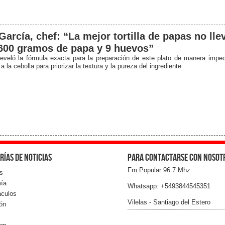
García, chef: “La mejor tortilla de papas no lle
600 gramos de papa y 9 huevos”
reveló la fórmula exacta para la preparación de este plato de manera impec
 a la cebolla para priorizar la textura y la pureza del ingrediente
rías de noticias
Para contactarse con nosot
Fm Popular 96.7 Mhz
s
ía
Whatsapp: +5493844545351
áculos
Vilelas - Santiago del Estero
ón