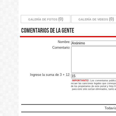
galería de fotos (0)
galería de videos (0)
comentarios de la gente
Nombre:
Comentario:
Ingrese la suma de 3 + 12:
IMPORTANTE!:
Los comentarios public
recaer las sanciones legales que corresp
de los propietarios de este portal y http
para este sitio serían eliminados, tanto 
Todavía