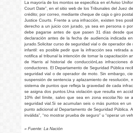
La mayoría de los montos se especifica en el Aviso Unifo
Court Date”, en el sitio web de los Tribunales del Juez 
crédito; por correo, mediante cheque de caja o giro posta
Justice Courts. Frente a una infracción, existen tres po
derecho a un juicio con jurado, ya sea en persona o por
debe pagarse antes de que pasen 31 días desde que se 
declaración antes de la fecha de audiencia indicada en 
jurado.Solicitar curso de seguridad vial o de operador de
infantil: es posible pedir que la infracción sea retirada
notifica al tribunal la intención de tomar la capacitación
de Harris al historial de conducciónLas infracciones 
conductores. El Departamento de Seguridad Pública recib
seguridad vial o de operador de moto. Sin embargo, cie
suspensión de sentencia y aplazamiento de resolución, 
sistema de puntos que refleja la gravedad de cada infrac
se asigna dos puntos.Una violación que resulta en acci
10% del límite, salvo que sea en zona escolar.No se a
seguridad vial.Si se acumulan seis o más puntos en u
punto adicional al Departamento de Seguridad Pública. A
inválida”, “no mostrar prueba de seguro” u “operar un veh
» Fuente: La Nación