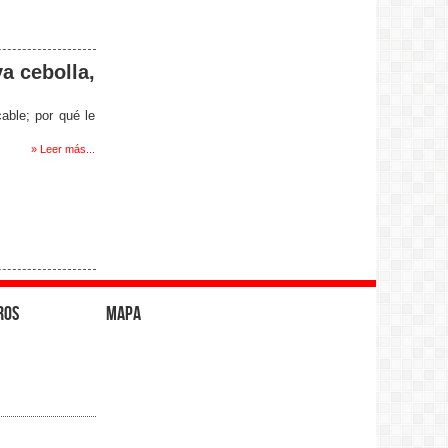
va cebolla,
able; por qué le
» Leer más...
ros
Mapa