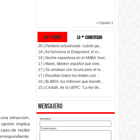
» Opción 1
lo + visto
lo + comentado
26 | Paritaria actualizada: cuánto ga...
18 | Así funciona el Dragonbot, el ro...
18 | Noche espantosa en el AMBA: lluvi...
17 | Mario, tiktoker español que vive...
17 | Se amaban con locura pero él la ...
17 | Desafían todos los límites con ...
16 | $LIBRA: los millones que transfir...
15 | Cristalli, de la UEPC: "La ley de...
Mensajero
 una infracción,
Nombre:
 opción implica
Comentario:
caso de recibir
orrespondiente.