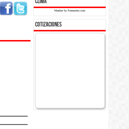
clima
Weather by Freemeteo.com
cotizaciones