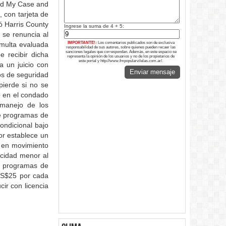
ind My Case and
 con tarjeta de
ó Harris County
Ingrese la suma de 4 + 5:
 se renuncia al
 multa evaluada
IMPORTANTE!:
Los comentarios publicados son de exclusiva
responsabilidad de sus autores, sobre quienes pueden recaer las
sanciones legales que correspondan. Además, en este espacio se
e recibir dicha
representa la opinión de los usuarios y no de los propietarios de
este portal y http://www.fmpopularvilelas.com.ar/.
a un juicio con
Enviar mensaje
tos de seguridad
pierde si no se
to en el condado
e manejo de los
de programas de
ondicional bajo
or establece un
o en movimiento
ocidad menor al
os programas de
US$25 por cada
ir con licencia