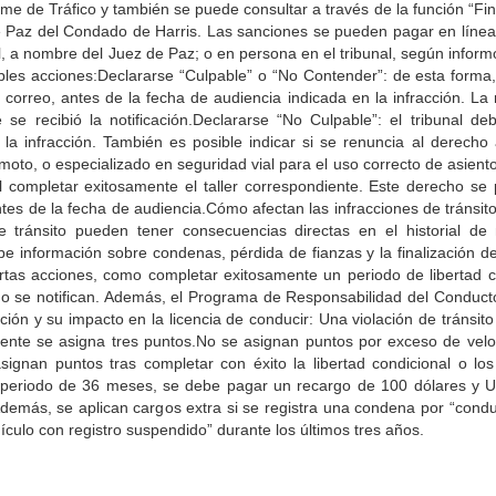
rme de Tráfico y también se puede consultar a través de la función “F
de Paz del Condado de Harris. Las sanciones se pueden pagar en línea,
l, a nombre del Juez de Paz; o en persona en el tribunal, según inform
sibles acciones:Declararse “Culpable” o “No Contender”: de esta forma,
 correo, antes de la fecha de audiencia indicada en la infracción. La
recibió la notificación.Declararse “No Culpable”: el tribunal deb
la infracción. También es posible indicar si se renuncia al derecho 
 moto, o especializado en seguridad vial para el uso correcto de asien
 al completar exitosamente el taller correspondiente. Este derecho se 
 antes de la fecha de audiencia.Cómo afectan las infracciones de tránsi
de tránsito pueden tener consecuencias directas en el historial d
e información sobre condenas, pérdida de fianzas y la finalización 
rtas acciones, como completar exitosamente un periodo de libertad c
no se notifican. Además, el Programa de Responsabilidad del Conduct
ción y su impacto en la licencia de conducir: Una violación de tránsit
dente se asigna tres puntos.No se asignan puntos por exceso de vel
signan puntos tras completar con éxito la libertad condicional o l
n periodo de 36 meses, se debe pagar un recargo de 100 dólares y 
demás, se aplican cargos extra si se registra una condena por “conduc
ículo con registro suspendido” durante los últimos tres años.