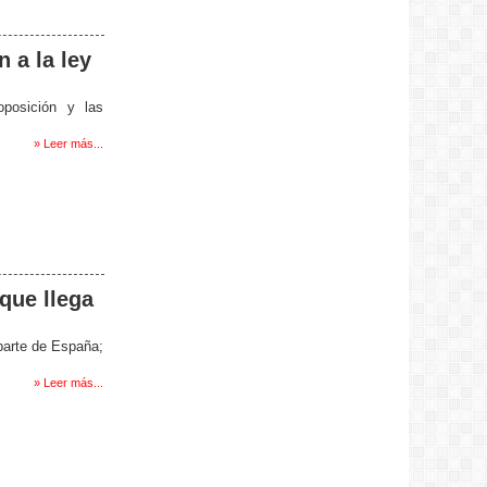
 a la ley
oposición y las
» Leer más...
 que llega
 parte de España;
» Leer más...