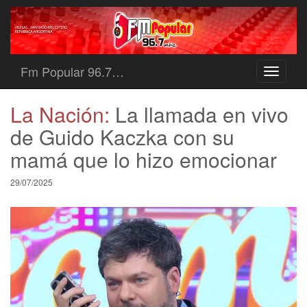
Fm Popular 96.7…
Toggle
navigati
La Nación:
La llamada en vivo
de Guido Kaczka con su
mamá que lo hizo emocionar
29/07/2025