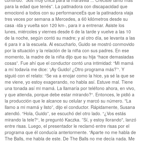
para la edad que tenés”. La patinadora con discapacidad que
emocionó a todos con su performanceEs que la patinadora viaja
tres veces por semana a Mercedes, a 60 kilómetros desde su
casa -ida y vuelta son 120 km-, para ir a entrenar. Asiste los
lunes, miércoles y viernes desde 6 de la tarde y vuelve a las 10
de la noche, según contó su madre; y al otro día, se levanta a las
6 para ir a la escuela. Al escucharlo, Guido se mostró conmovido
por la situación y la relación de la niña con sus padres. En ese
momento, la madre de la niña dijo que su hija “hace demasiadas
cosas”. Fue ahí que el conductor contó una intimidad: “Mi mamá
a mí todavía me dice: ‘¡Ay Guido! ¿Otro programa más?’“. Y
siguió con el relato: “Se va a enojar como la hice, ya sé la que se
me viene, yo estoy exagerando, no habla así. Estuve mal. Tiene
una tonada así mi mamá. La llamaría por teléfono ahora, en vivo,
y que atienda, porque debe estar mirando?“. Entonces, le pidió a
la producción que le alcance su celular y marcó su número. "La
llamo a mi mamá y listo”, dijo el conductor. Rápidamente, Susana
atendió. “Hola, Guido”, se escuchó del otro lado. “¿Vos estás
mirando la tele?“, le preguntó Kaczka. ”Sí, y estoy llorando", lanzó
entre risas. Luego, el presentador le reclamó entre risas por el
programa que él conducía anteriormente. “Aparte no me habla de
The Balls, me habla de este. De The Balls no me decía nada. Me