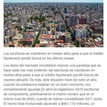
Las escrituras se mantienen en niveles altos pese a que el crédito
hipotecario perdió fuerza en los últimos meses
Los datos del mercado inmobiliario marcan una paradoja que se hace cada vez más evidente: las escrituras se mantienen en niveles altos pese a que el crédito hipotecario perdió fuerza de manera abrupta. Es más, esta situación hace tan solo un año, cuando los préstamos estaban en un buen momento, era completamente opuesta.En abril se registraron 5472 escrituras de compraventa, prácticamente el mismo número que en el mismo mes de 2025, cuando se habían contabilizado 5471 actos. El monto total involucrado ascendió a $861.110 millones, un 18,4% más que un año atrás, según los datos del Colegio de Escribanos de la Ciudad de Buenos Aires. Mateo Salvatto, fundador de Grondplek: “En 48 horas se construyen casas de hormigón de 120 m²”Mientras que, el monto medio de las operaciones en abril fue de $157.366.631, equivalente a US$111.857 al tipo de cambio oficial promedio, en pesos la cifra creció 18,4% interanual, aunque medida en dólares mostró una caída de 2,5%.Pero, el dato más revelador no tiene que ver con el volumen total de operaciones, sino que lLos datos del mercado inmobiliario marcan una paradoja que se hace cada vez más evidente: las escrituras se mantienen en niveles altos pese a que el crédito hipotecario perdió fuerza de manera abrupta. Es más, esta situación hace tan solo un año, cuando los préstamos estaban en un buen momento, era completamente opuesta.En abril se registraron 5472 escrituras de compraventa, prácticamente el mismo número que en el mismo mes de 2025, cuando se habían contabilizado 5471 actos. El monto total involucrado ascendió a $861.110 millones, un 18,4% más que un año atrás, según los datos del Colegio de Escribanos de la Ciudad de Buenos Aires. Es decir, cada vez se venden más propiedades en dólares con efectivo y cada vez menos con financiamiento bancario.“A nivel general de compraventas, claramente es un empate respecto al mismo mes de 2025. Pero en materia de hipotecas hubo la mitad de operaciones que hace 12 meses: esto explica que el mercado sigue generando un movimiento más allá de la desaceleración en préstamos”, explicó Magdalena Tato, presidente de la entidad.El crecimiento hipotecario que había impulsado la recuperación del mercado durante buena parte de 2025 perdió intensidad tras la suba de tasas y el endurecimiento de las condiciones de acceso desde la segunda mitad del 2025. Y, a pesar de que en los últimos meses la situación comenzó a mejorar, todavía falta mucho para una recuperación hipotecaria. Un mercado en transición“El mercado inmobiliario de CABA está en transición: el boom hipotecario inicial perdió fuerza y hoy está muy selectivo y menos expansivo. Si bien el crédito sigue siendo relevante, entró en fase de meseta. La actividad sigue teniendo volumen pero con menos operaciones financiadas y tickets promedio más altos”, analizó Juan Manuel Vázquez Blanco, economista y director general de Fabián Achával Propiedades.La lectura que hacen en el sector es clara: el mercado logró sostenerse porque reapareció un comprador con liquidez, que ve oportunidades en propiedades usadas cuyos valores todavía permanecen por debajo de los máximos de 2018.Según Soledad Balayan, titular de Maure Inmobiliaria, hay un cambio de percepción entre quienes tienen dólares ahorrados. “Hay un segmento que entiende que las propiedades están a buen precio y se anima a sacar sus dólares del colchón para comprar”, sostuvo.La broker remarcó, además, que el contexto cambiario ayuda. Un dólar estable, e incluso apreciado en términos reales, mejora la capacidad de compra de quienes tienen ahorros dolarizados y reduce la volatilidad que históricamente paralizaba operaciones.“Es un dato positivo porque el mercado se mueve y no tiene que ver sí o sí con el crédito. En Argentina el crédito es una excepción que va a volver cuando las condiciones lo den: baja de tasas, mejora del scoring y mayor actividad. Hay gente que se está dando cuenta de que los dólares se están desvalorizando y que hay una oportunidad en los inmuebles usados que están bajando de precio”, explicó Balayán.Un dato clave que puede cruzarse de manera directa con la caída de los créditos es que el porcentaje de inversores creció respecto a usuarios finales. Según Fabián Achával, de la inmobiliaria homónima: “En el ROI Selectia vimos que los inversores están creciendo. Y las operaciones con crédito hipotecario en el primer cuatrimestre bajaron un 31,6% respecto al año pasado, mientras que la dinámica general de operaciones está casi igual. Esto quiere decir que la demanda sigue fuerte, básicamente por la señal de precios”.Aplican el mismo sistema de restauración que se usó para Notre Dame y el Coliseo en un monumento de la Argentina“El dato para mí más llamativo es el acumulado de los cuatro meses, que estamos casi empardando la dinámica de 2025 y eso es una excelente noticia para el mercado. La demanda sigue muy firme, y todo esto con operaciones con crédito muy por debajo de 2025, lo que significa que si se recupera el crédito podríamos terminar 2026 con un muy buen nivel”, analizó el titular de Fabián Achával Propiedades.Según su opinión, el segmento residencial usado quedó rezagado frente a otros activos de la economía y eso hoy genera oportunidades de entrada. “Tanto en términos históricos como comparando el valor del metro cuadrado contra otros activos, el usado quedó fuertemente atrasado. Hay una señal fuerte de compra”, sostuvo.La caída del crédito hipotecario: un 50% menosLos datos del Colegio de Escribanos de la ciudad de Buenos Aires exponen, además, una situación que ya había comenzado a observarse en los últimos meses: la abrupta caída del desembolso de créditos hipotecarios.A principios de mayo se conoció que en abril los desembolsos cayeron 56% interanual y tocaron su nivel más bajo desde octubre de 2024. Se otorgaron apenas US$122 millones, muy lejos de los US$280 millones registrados en el mismo mes del año pasado y 80% por debajo del pico alcanzado en abril de 2018 durante el auge de los créditos UVA, de acuerdo al monitoreo realizado por la consultora Empiria en base a datos del BCRA.El nuevo dato vuelve a mostrar un problema estructural de la Argentina: el sistema hipotecario sigue siendo pequeño y extremadamente sensible a cualquier ruido cambiario, suba de tasas o problemas de fondeo bancario.“Estoy viendo un mercado estable, focalizado principalmente en productos de zona norte y de Capital. La situación macroeconómica impactó fuerte en la clase media y eso se refleja sobre todo en las zonas donde históricamente reside ese segmento, que hoy son las más golpeadas”, analizó Brodsky.El empresario sostuvo además que todavía existe un importante stock de oferta que limita una recuperación más fuerte de los valores. “Hasta que eso no se acomode veo difícil una suba considerable de precios. Todos los años el mercado se mueve un poco, pero el crédito hipotecario es una aspiradora de producto y hasta que eso no vuelva a suceder, el mercado va a seguir bastante parecido al actual”, concluyó.En otras palabras, el país logra generar pequeños ciclos de recuperación del crédito, pero todavía no consigue construir un sistema de financiamiento estable y de largo plazo. Y eso explica por qué, cada vez que el crédito pierde impulso, el mercado vuelve a depender casi exclusivamente de compradores con dólares propios.La situación en la provincia de Buenos AiresLa provincia de Buenos Aires tuvo una situación completamente distinta a la Ciudad. Abril dejó una caída tanto en las compraventas como en las hipotecas, en un contexto atravesado además por el conflicto gremial en ARBA, que afectó directamente las operaciones inmobiliarias durante tres meses.De acuerdo a los datos aportados por el Colegio de Escribanos de la Provincia, se registraron 9999 compraventas de inmuebles, lo que representó una baja del 18% interanual frente a las 12.158 operaciones concretadas en el mismo mes de 2025, así como también mostró un descenso del 10% respecto de marzo de este año.En cuanto a la situación de las hipotecas, se contabilizaron 1023 actos, una caída del 32% frente a marzo y del 52% respecto de abril del año pasado.“Seguimos viendo un 2026 que no define la tendencia, pero los números de abril fueron inferiores respecto al mismo mes de 2025, como consecuencia de la caída de los créditos hipotecarios”, explicó Guillermo Longhi, presidente del Colegio bonaerense.Además, Longhi agregó: “El comportamiento del mercado sigue mostrando variaciones mensuales importantes, por lo que será necesario esperar los próximos registros para evaluar si puede consolidarse una tendencia más definida”Ni Puerto Madero ni zona norte: un desarrollador vendió 75 departamentos en menos de dos semanasPero el freno de las operaciones no respondió únicamente al retroceso del crédito. Los datos de abril estuvieron condicionados por un hecho particular: durante dos meses aproximadamente, gran parte de las escrituras en la provincia quedó afectada por una disputa gremial en ARBA que impactó especialmente sobre el área de Catastro, encargada de validar la información parcelaria de los inmuebles.Al no emitirse ni aprobarse en tiempo y forma los estados parcelarios e informes catastrales, los escribanos no podían avanzar con las escrituras. Como consecuencia, se generó un cuello de botella que frenó toda la cadena de operaciones pero la situación ya volvió a su ritmo de trabajo y se espera avanzar con lo que estaba retrasado.“Son muchos los casos que se fueron acumulando sin poder concretar la escritura”, señaló Javier Igarzabal, director de Dic Propiedades, quien explicó que inmobiliarias, escribanías y estudios jurídicos tuvieron que dedicar gran parte de su trabajo a explicarles a los clientes los motivos de las demoras. En algunos casos, incluso, las operaciones terminaron cayéndose.“Las operaciones inmobiliarias se suelen resolver en 30 a 45 días y que durante 30 días no haya habido cédulas catastrales te genera un cuello de botella enorme”, explicó Maximiliano D’Aria, director