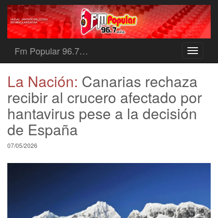
Fm Popular 96.7…
Toggle
navigati
La Nación:
Canarias rechaza
recibir al crucero afectado por
hantavirus pese a la decisión
de España
07/05/2026