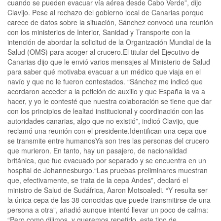
cuando se pueden evacuar vía aérea desde Cabo Verde”, dijo
Clavijo. Pese al rechazo del gobierno local de Canarias porque
carece de datos sobre la situación, Sánchez convocó una reunión
con los ministerios de Interior, Sanidad y Transporte con la
intención de abordar la solicitud de la Organización Mundial de la
Salud (OMS) para acoger al crucero.El titular del Ejecutivo de
Canarias dijo que le envió varios mensajes al Ministerio de Salud
para saber qué motivaba evacuar a un médico que viaja en el
navío y que no le fueron contestados. “Sánchez me indicó que
acordaron acceder a la petición de auxilio y que España la va a
hacer, y yo le contesté que nuestra colaboración se tiene que dar
con los principios de lealtad institucional y coordinación con las
autoridades canarias, algo que no existió”, indicó Clavijo, que
reclamó una reunión con el presidente.Identifican una cepa que
se transmite entre humanosYa son tres las personas del crucero
que murieron. En tanto, hay un pasajero, de nacionalidad
británica, que fue evacuado por separado y se encuentra en un
hospital de Johannesburgo.“Las pruebas preliminares muestran
que, efectivamente, se trata de la cepa Andes”, declaró el
ministro de Salud de Sudáfrica, Aaron Motsoaledi. “Y resulta ser
la única cepa de las 38 conocidas que puede transmitirse de una
persona a otra”, añadió aunque intentó llevar un poco de calma:
“Pero como dijimos, y queremos repetirlo, este tipo de