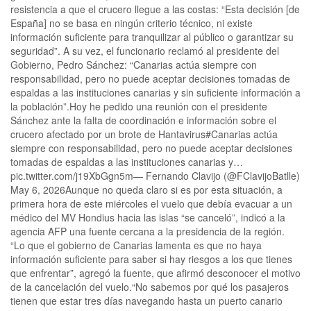
resistencia a que el crucero llegue a las costas: “Esta decisión [de
España] no se basa en ningún criterio técnico, ni existe
información suficiente para tranquilizar al público o garantizar su
seguridad”. A su vez, el funcionario reclamó al presidente del
Gobierno, Pedro Sánchez: “Canarias actúa siempre con
responsabilidad, pero no puede aceptar decisiones tomadas de
espaldas a las instituciones canarias y sin suficiente información a
la población”.Hoy he pedido una reunión con el presidente
Sánchez ante la falta de coordinación e información sobre el
crucero afectado por un brote de Hantavirus#Canarias actúa
siempre con responsabilidad, pero no puede aceptar decisiones
tomadas de espaldas a las instituciones canarias y…
pic.twitter.com/j19XbGgn5m— Fernando Clavijo (@FClavijoBatlle)
May 6, 2026Aunque no queda claro si es por esta situación, a
primera hora de este miércoles el vuelo que debía evacuar a un
médico del MV Hondius hacia las islas “se canceló”, indicó a la
agencia AFP una fuente cercana a la presidencia de la región.
“Lo que el gobierno de Canarias lamenta es que no haya
información suficiente para saber si hay riesgos a los que tienes
que enfrentar”, agregó la fuente, que afirmó desconocer el motivo
de la cancelación del vuelo.“No sabemos por qué los pasajeros
tienen que estar tres días navegando hasta un puerto canario