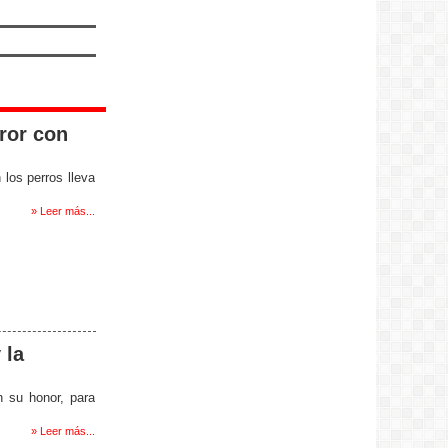
ror con
 los perros lleva
» Leer más...
 la
n su honor, para
» Leer más...