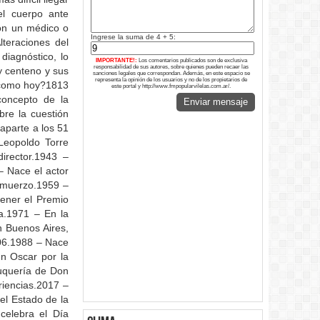
el cuerpo ante
con un médico o
Ingrese la suma de 4 + 5:
lteraciones del
diagnóstico, lo
IMPORTANTE!:
Los comentarios publicados son de exclusiva
responsabilidad de sus autores, sobre quienes pueden recaer las
y centeno y sus
sanciones legales que correspondan. Además, en este espacio se
representa la opinión de los usuarios y no de los propietarios de
a como hoy?1813
este portal y http://www.fmpopularvilelas.com.ar/.
concepto de la
Enviar mensaje
bre la cuestión
aparte a los 51
Leopoldo Torre
irector.1943 –
– Nace el actor
almuerzo.1959 –
ener el Premio
ra.1971 – En la
n Buenos Aires,
006.1988 – Nace
un Oscar por la
luquería de Don
iencias.2017 –
el Estado de la
 celebra el Día