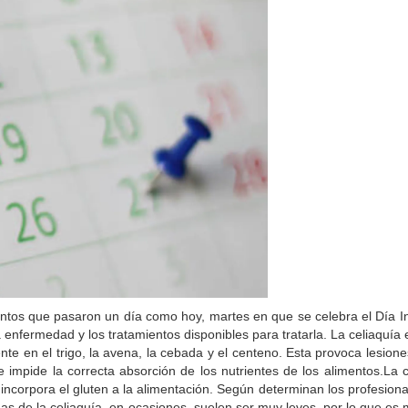
tos que pasaron un día como hoy, martes en que se celebra el Día In
 enfermedad y los tratamientos disponibles para tratarla. La celiaquía
sente en el trigo, la avena, la cebada y el centeno. Esta provoca lesio
ue impide la correcta absorción de los nutrientes de los alimentos.La 
ncorpora el gluten a la alimentación. Según determinan los profesional
de la celiaquía, en ocasiones, suelen ser muy leves, por lo que es más