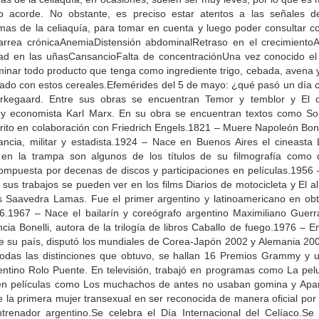
to acorde. No obstante, es preciso estar atentos a las señales d
mas de la celiaquía, para tomar en cuenta y luego poder consultar 
iarrea crónicaAnemiaDistensión abdominalRetraso en el crecimientoA
dad en las uñasCansancioFalta de concentraciónUna vez conocido el 
iminar todo producto que tenga como ingrediente trigo, cebada, avena 
inado con estos cereales.Efemérides del 5 de mayo: ¿qué pasó un dí
rkegaard. Entre sus obras se encuentran Temor y temblor y El 
fo y economista Karl Marx. En su obra se encuentran textos como So
escrito en colaboración con Friedrich Engels.1821 – Muere Napoleón Bon
cia, militar y estadista.1924 – Nace en Buenos Aires el cineasta 
en la trampa son algunos de los títulos de su filmografía como d
ompuesta por decenas de discos y participaciones en películas.1956 
 sus trabajos se pueden ver en los films Diarios de motocicleta y El 
 Saavedra Lamas. Fue el primer argentino y latinoamericano en obt
36.1967 – Nace el bailarín y coreógrafo argentino Maximiliano Guer
cia Bonelli, autora de la trilogía de libros Caballo de fuego.1976 – E
 de su país, disputó los mundiales de Corea-Japón 2002 y Alemania 2
todas las distinciones que obtuvo, se hallan 16 Premios Grammy y 
gentino Rolo Puente. En televisión, trabajó en programas como La pe
 en películas como Los muchachos de antes no usaban gomina y Apar
e la primera mujer transexual en ser reconocida de manera oficial por 
trenador argentino.Se celebra el Día Internacional del Celíaco.Se