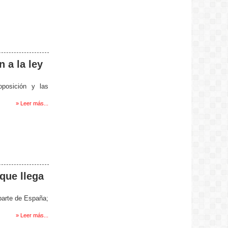
 a la ley
oposición y las
» Leer más...
 que llega
 parte de España;
» Leer más...