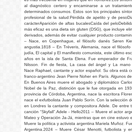
al diagnóstico certero y encaminarse a un tratamien
determinados consumos. Estos son los principales sínto
profesional de la salud:Pérdida de apetito y de pesoD
carácterAparición de aftas bucalesCaída del peloDebili
más eficaz es una dieta sin gluten (DSG), que incluye el
derivados, además de evitar cualquier producto contam
– Nace, en Copenhague, el filósofo danés Søren Kie
angustia.1818 – En Tréveris, Alemania, nace el filóso
judía, El capital y El manifiesto comunista, este último 
años en la isla de Santa Elena. Fue emperador de Fran
Nilsson. Fin de fiesta, La casa del ángel y La mano 
Nace Raphael, cantante y actor español. Su obra está c
franco-argentino Jean Pierre Noher en París. Algunos de
En Buenos Aires muere el abogado y diplomático Carlos
Nobel de la Paz, distinción que le fue otorgada en 19
provincia de Córdoba, Argentina, nace la escritora Floren
nace el exfutbolista Juan Pablo Sorín. Con la selección
en Londres la cantante y compositora Adele. De entre 
canción “Skyfall”.Adele - Hello2011 – Muere el actor ar
Mateo y Operación Ja-Já, mientras que en cine estuvo
Muere la política y activista argentina Mariela Muñoz. Fu
Argentina.2024 – Muere César Menotti, futbolista y en