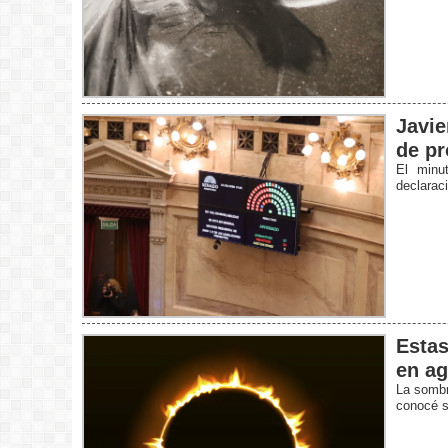
Javie
de pr
El minu
declarac
Estas
en ag
La sombra
conocé s