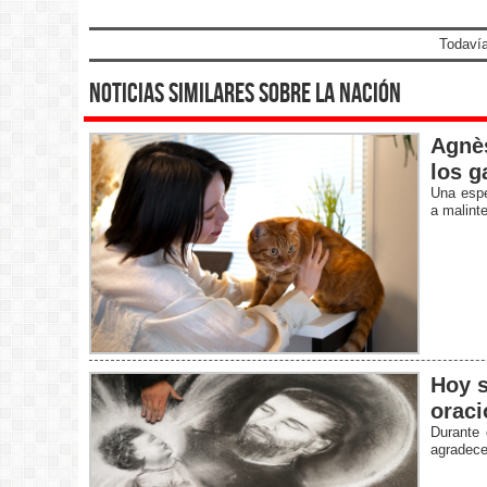
Todavía
noticias similares sobre la nación
Agnès
los g
Una espe
a malint
Hoy s
oraci
Durante 
agradecer