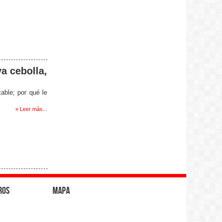
va cebolla,
able; por qué le
» Leer más...
ros
Mapa