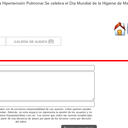
 la Hipertensión Pulmonar.Se celebra el Día Mundial de la Higiene de M
galería de audios (0)
ados son de exclusiva responsabilidad de sus autores, sobre quienes pueden
ondan. Además, en este espacio se representa la opinión de los usuarios y no
://www.fmpopularvilelas.com.ar/. Los textos que violen las normas establecidas
a partir de una denuncia de abuso por parte de los lectores como por decisión
del editor.