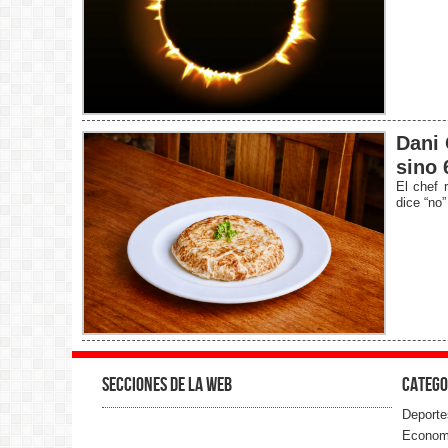
Dani 
sino 
El chef 
dice “no”
Secciones de la web
Catego
Deporte
Econom