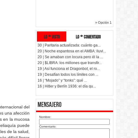
» Opción 1
lo + visto
lo + comentado
30 | Paritaria actualizada: cuánto ga...
20 | Noche espantosa en el AMBA: lluvi...
20 | Se amaban con locura pero él la ...
20 | $LIBRA: los millones que transfir...
19 | Así funciona el Dragonbot, el ro...
19 | Desafían todos los límites con ...
16 | “Mojado” y “tonks”: qué ...
16 | Hitler y Berlín 1936: el día qu...
Mensajero
ternacional del
 es una afección
Nombre:
nes en la mucosa
celiaquía puede
Comentario:
es de la salud,
 difícil llegar