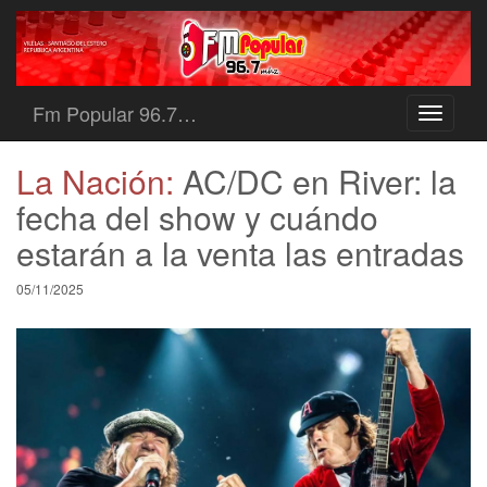
Fm Popular 96.7…
Toggle
navigati
La Nación:
AC/DC en River: la
fecha del show y cuándo
estarán a la venta las entradas
05/11/2025