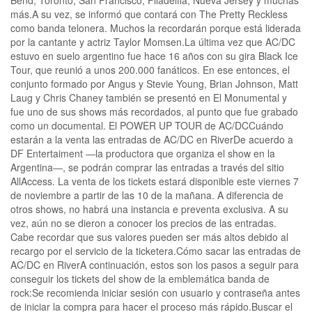
más.A su vez, se informó que contará con The Pretty Reckless
como banda telonera. Muchos la recordarán porque está liderada
por la cantante y actriz Taylor Momsen.La última vez que AC/DC
estuvo en suelo argentino fue hace 16 años con su gira Black Ice
Tour, que reunió a unos 200.000 fanáticos. En ese entonces, el
conjunto formado por Angus y Stevie Young, Brian Johnson, Matt
Laug y Chris Chaney también se presentó en El Monumental y
fue uno de sus shows más recordados, al punto que fue grabado
como un documental. El POWER UP TOUR de AC/DCCuándo
estarán a la venta las entradas de AC/DC en RiverDe acuerdo a
DF Entertaiment ―la productora que organiza el show en la
Argentina―, se podrán comprar las entradas a través del sitio
AllAccess. La venta de los tickets estará disponible este viernes 7
de noviembre a partir de las 10 de la mañana. A diferencia de
otros shows, no habrá una instancia e preventa exclusiva. A su
vez, aún no se dieron a conocer los precios de las entradas.
Cabe recordar que sus valores pueden ser más altos debido al
recargo por el servicio de la ticketera.Cómo sacar las entradas de
AC/DC en RiverA continuación, estos son los pasos a seguir para
conseguir los tickets del show de la emblemática banda de
rock:Se recomienda iniciar sesión con usuario y contraseña antes
de iniciar la compra para hacer el proceso más rápido.Buscar el